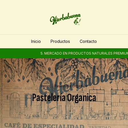
Inicio
Productos
Contacto
5. MERCADO EN PRODUCTOS NATURALES PREMIUM
5. M
Inicio
.
Pastelería Organica
Pastelería Organica