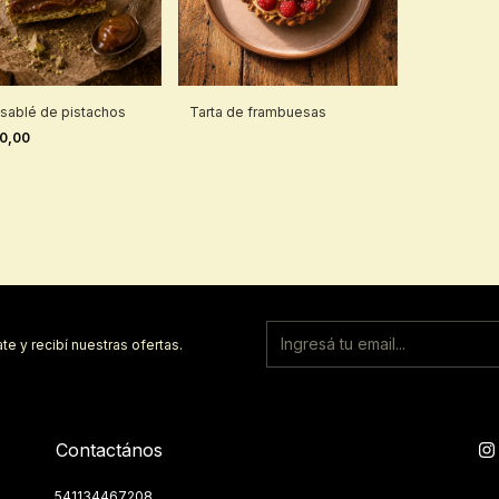
r sablé de pistachos
Tarta de frambuesas
00,00
te y recibí nuestras ofertas.
Contactános
541134467208