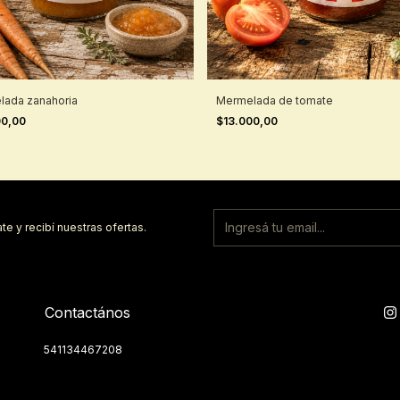
lada zanahoria
Mermelada de tomate
00,00
$13.000,00
te y recibí nuestras ofertas.
Contactános
541134467208