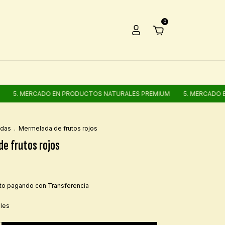
0
ERCADO EN PRODUCTOS NATURALES PREMIUM
5. MERCADO EN PROD
adas
.
Mermelada de frutos rojos
e frutos rojos
to
pagando con Transferencia
lles