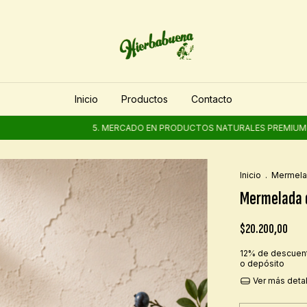
Inicio
Productos
Contacto
5. MERCADO EN PRODUCTOS NATURALES PREMIUM
5. M
Inicio
.
Mermel
Mermelada d
$20.200,00
12% de descuen
o depósito
Ver más deta