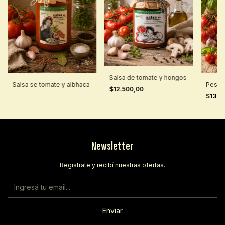
Salsa de tomate y hongos
Salsa se tomate y albhaca
Pesto
$12.500,00
$13.5
Newsletter
Registrate y recibí nuestras ofertas.