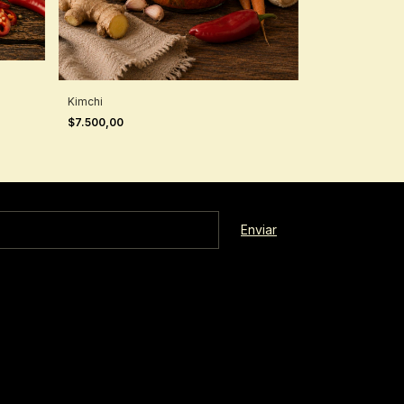
Berenjenas ah
$8.000,00
Kimchi
$7.500,00