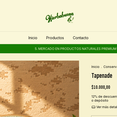
Inicio
Productos
Contacto
5. MERCADO EN PRODUCTOS NATURALES PREMIUM
5. 
Inicio
.
Conser
Tapenade
$10.000,00
12% de descuen
o depósito
Ver más deta