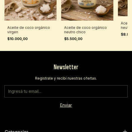
Aceite
Aceite de coco orgánico
Aceite de coco orgánico
neutro
virgen
neutro chico
$8.80
$10.000,00
$5.500,00
Newsletter
Registrate y recibí nuestras ofertas.
Categorías