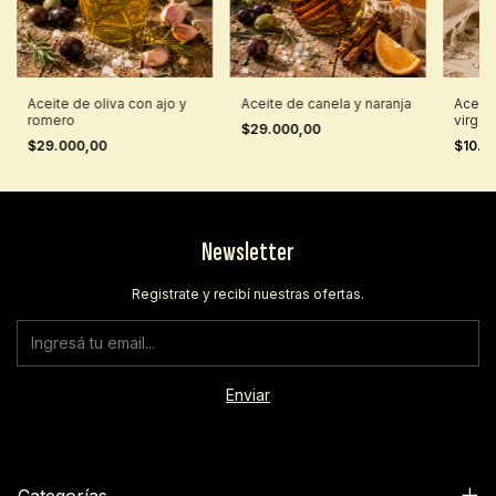
Aceite de oliva con ajo y
Aceite de canela y naranja
Aceite
romero
virgen
$29.000,00
$29.000,00
$10.0
Newsletter
Registrate y recibí nuestras ofertas.
Categorías